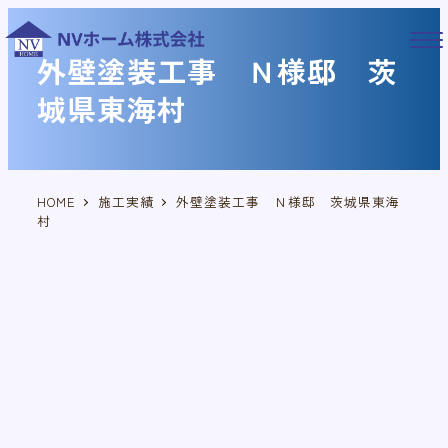
メ
イ
外壁塗装工事 Ｎ様邸 茨
ン
コ
城県東海村
ン
テ
ン
ツ
HOME
施工実績
外壁塗装工事 Ｎ様邸 茨城県東海
へ
村
移
動