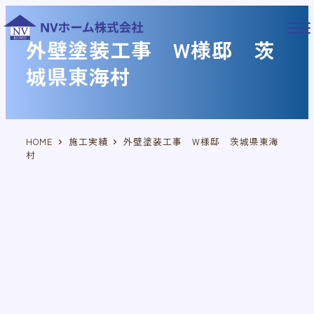
メ
イ
外壁塗装工事 W様邸 茨
ン
コ
城県東海村
ン
テ
ン
ツ
HOME
施工実績
外壁塗装工事 W様邸 茨城県東海
へ
村
移
動