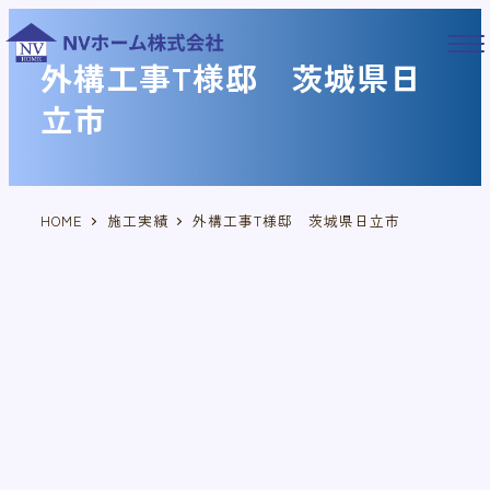
メ
イ
外構工事T様邸 茨城県日
ン
コ
立市
ン
テ
ン
ツ
HOME
施工実績
外構工事T様邸 茨城県日立市
へ
移
動