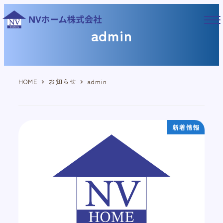
メ
イ
admin
ン
コ
ン
テ
ン
HOME
お知らせ
admin
ツ
へ
移
新着情報
動